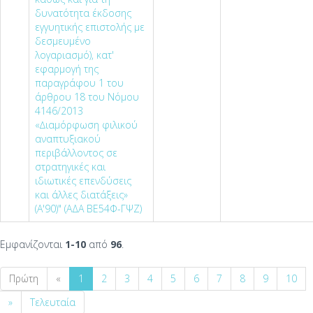
δυνατότητα έκδοσης
εγγυητικής επιστολής µε
δεσµευµένο
λογαριασµό), κατ'
εφαρµογή της
παραγράφου 1 του
άρθρου 18 του Νόµου
4146/2013
«∆ιαµόρφωση φιλικού
αναπτυξιακού
περιβάλλοντος σε
στρατηγικές και
ιδιωτικές επενδύσεις
και άλλες διατάξεις»
(Α'90)" (ΑΔΑ ΒΕ54Φ-ΓΨΖ)
Εμφανίζονται
1-10
από
96
.
Πρώτη
«
1
2
3
4
5
6
7
8
9
10
»
Τελευταία