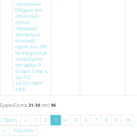
«Διοικητικών
Ελέγχων» στα
επενδυτικά
σχέδια
παραγωγής
ηλεκτρισμού
συνολικής
ισχύος έως 150
kw σύμφωνα με
τα οριζόμενα
στο άρθρο 9
εδάφιο 3 παρ α.
του Π.Δ.
33/2011 (ΦΕΚ
Α`83)
Εμφανίζονται
21-30
από
96
.
Πρώτη
«
1
2
3
4
5
6
7
8
9
10
»
Τελευταία