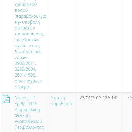
χρηματικού
ποσού
(παραβόλου) για
την υποβολή
αιτημάτων
τροποποίησης
επενδυτικών
σχεδίων στις
διατάξεις των
νόμων
3908/2011,
3299/2004,
2601/1998,
όπως ισχύουν
σήμερα
Νόμος υπ'
Σχετική
23/04/2013 12:59:42
7.
Αριθμ. 4146:
νομοθεσία
Διαμόρφωση
Φιλικού
Αναπτυξιακού
Περιβάλλοντος