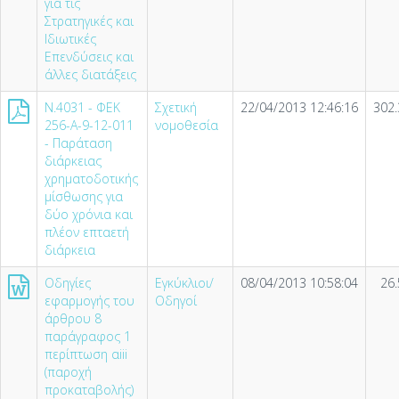
για τις
Στρατηγικές και
Ιδιωτικές
Επενδύσεις και
άλλες διατάξεις
Ν.4031 - ΦΕΚ
Σχετική
22/04/2013 12:46:16
302.
256-Α-9-12-011
νομοθεσία
- Παράταση
διάρκειας
χρηματοδοτικής
μίσθωσης για
δύο χρόνια και
πλέον επταετή
διάρκεια
Οδηγίες
Εγκύκλιοι/
08/04/2013 10:58:04
26.
εφαρμογής του
Οδηγοί
άρθρου 8
παράγραφος 1
περίπτωση αiii
(παροχή
προκαταβολής)