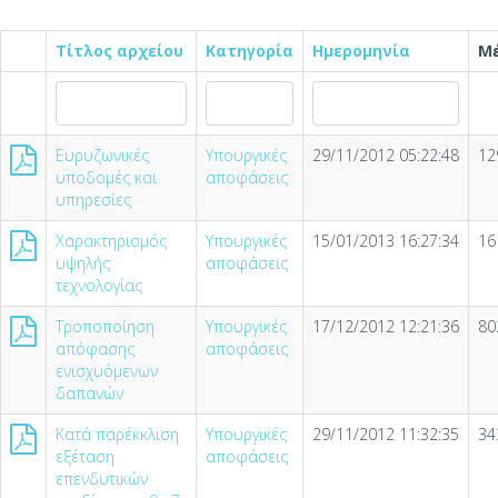
Τίτλος αρχείου
Κατηγορία
Ημερομηνία
Μέ
Ευρυζωνικές
Υπουργικές
29/11/2012 05:22:48
12
υποδομές και
αποφάσεις
υπηρεσίες
Χαρακτηρισμός
Υπουργικές
15/01/2013 16:27:34
16
υψηλής
αποφάσεις
τεχνολογίας
Τροποποίηση
Υπουργικές
17/12/2012 12:21:36
80
απόφασης
αποφάσεις
ενισχυόμενων
δαπανών
Κατά παρέκκλιση
Υπουργικές
29/11/2012 11:32:35
34
εξέταση
αποφάσεις
επενδυτικών