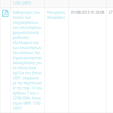
1292-2007)
Καθορισμός του
Υπουργικές
01/08/2013 01:26:08
27
ποσού των
αποφάσεις
επιχορηγήσεων,
των επιδοτήσεων
χρηματοδοτικής
μίσθωσης
εξοπλισμού και
των επιδοτήσεων
του κόστους της
δημιουργούμενης
απασχόλησης για
τα επενδυτικά
σχέδια του έτους
2007, σύμφωνα
με την περίπτωση
α' της παρ. 13 του
άρθρου 7 του ν.
3299/2004, όπως
ισχύει (ΦΕΚ 1292-
2007)