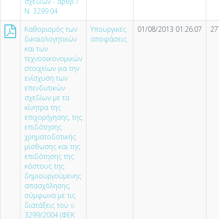
σχεδίων - αρθρ.7
Ν. 3299.04
Καθορισμός των
Υπουργικές
01/08/2013 01:26:07
27
δικαιολογητικών
αποφάσεις
και των
τεχνοοικονομικών
στοιχείων για την
ενίσχυση των
επενδυτικών
σχεδίων με τα
κίνητρα της
επιχορήγησης, της
επιδότησης
χρηματοδοτικής
μίσθωσης και της
επιδότησης της
κόστους της
δημιουργούμενης
απασχόλησης,
σύμφωνα με τις
διατάξεις του ν.
3299/2004 (ΦΕΚ