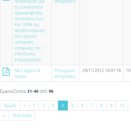
προθεσμίας για
αποφάσεις
τη δυνατότητα
προκαταβολής
ποσοστού έως
και 100% της
προβλεπόμενης
στη σχετική
απόφαση
υπαγωγής της
επένδυσης
επιχορήγησης
Νέο αρχείο Β.
Υπουργικές
29/11/2012 16:01:18
10
Αιγαίο
αποφάσεις
Εμφανίζονται
31-40
από
96
.
Πρώτη
«
1
2
3
4
5
6
7
8
9
10
»
Τελευταία