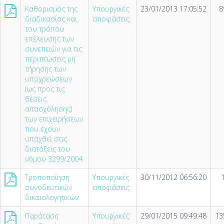
Καθορισµός της
Υπουργικές
23/01/2013 17:05:52
8
διαδικασίας και
αποφάσεις
του τρόπου
επέλευσης των
συνεπειών για τις
περιπτώσεις µη
τήρησης των
υποχρεώσεων
(ως προς τις
θέσεις
απασχόλησης)
των επιχειρήσεων
που έχουν
υπαχθεί στις
διατάξεις του
νόµου 3299/2004
Τροποποίηση
Υπουργικές
30/11/2012 06:56:20
συνοδευτικών
αποφάσεις
δικαιολογητικών
Παράταση
Υπουργικές
29/01/2015 09:49:48
13