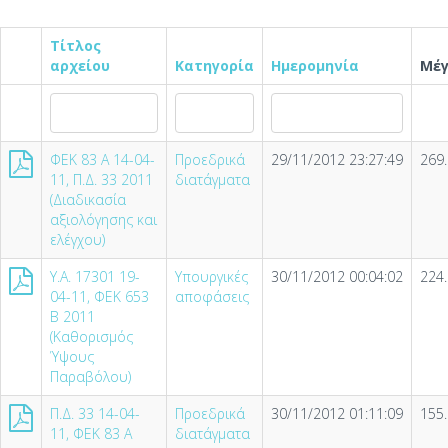
Τίτλος
αρχείου
Κατηγορία
Ημερομηνία
Μέγ
ΦΕΚ 83 Α 14-04-
Προεδρικά
29/11/2012 23:27:49
269
11, Π.Δ. 33 2011
διατάγματα
(Διαδικασία
αξιολόγησης και
ελέγχου)
Υ.Α. 17301 19-
Υπουργικές
30/11/2012 00:04:02
224
04-11, ΦΕΚ 653
αποφάσεις
Β 2011
(Καθορισμός
Ύψους
Παραβόλου)
Π.Δ. 33 14-04-
Προεδρικά
30/11/2012 01:11:09
155
11, ΦΕΚ 83 Α
διατάγματα