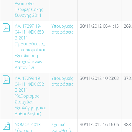
Ανάπτυξης
Περιφερειακής
Συνοχής 2011
Υ.Α. 17297 19-
Υπουργικές
30/11/2012 08:41:15
269
04-11, ΦΕΚ 653
αποφάσεις
Β 2011
(Προϋποθέσεις,
Περιορισμοί και
Εξειδίκευση
Ενισχυόμενων
Δαπανών)
Υ.Α. 17299 19-
Υπουργικές
30/11/2012 10:23:03
373
04-11, ΦΕΚ 652
αποφάσεις
Β 2011
(Καθορισμός
Στοιχείων
Αξιολόγησης και
Βαθμολογίας)
NOMOΣ 4013
Σχετική
30/11/2012 16:16:06
388
Σύσταση
νομοθεσία