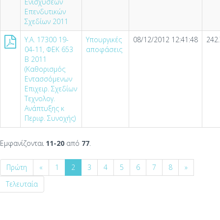
Ενισχύσεων
Επενδυτικών
Σχεδίων 2011
Υ.Α. 17300 19-
Υπουργικές
08/12/2012 12:41:48
242
04-11, ΦΕΚ 653
αποφάσεις
Β 2011
(Καθορισμός
Εντασσόμενων
Επιχειρ. Σχεδίων
Τεχνολογ.
Ανάπτυξης κ
Περιφ. Συνοχής)
Εμφανίζονται
11-20
από
77
.
Πρώτη
«
1
2
3
4
5
6
7
8
»
Τελευταία