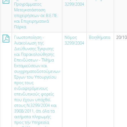
Προγράμματος
3299/2004
Μετεγκατάσταση
επιχειρήσεων σε Β.Ε.ΠΕ.
και Επιχειρηματικά
Πάρκα
Γνωστοποίηση -
Νόμος
Βοηθήματα
20/10
Ανακοίνωση της
3299/2004
Διεύθυνσης Έγκρισης
και Παρακολούθησης
Επενδύσεων - ΤΜήμα
Εκταμιεύσεων και
συγχρηματοδοτούμενων
Έργων του Υπουργείου
προς τους
ενδιαφερόμενους
επενδυτικούς φορείς
που έχουν υπαχθεί
στους Ν.3299/2004 και
3908/2011, ότι όλα τα
αιτήματα πληρωμής
προς την Υπηρεσία