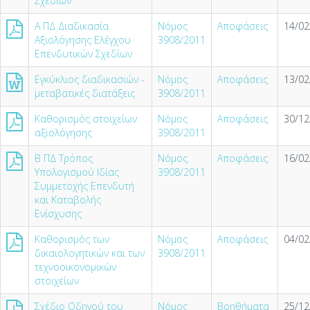
Σχεδίων
Α ΠΔ Διαδικασία
Νόμος
Αποφάσεις
14/02
Αξιολόγησης Ελέγχου
3908/2011
Επενδυτικών Σχεδίων
Εγκύκλιος διαδικασιών -
Νόμος
Αποφάσεις
13/02
μεταβατικές διατάξεις
3908/2011
Καθορισμός στοιχείων
Νόμος
Αποφάσεις
30/12
αξιολόγησης
3908/2011
Β ΠΔ Τρόπος
Νόμος
Αποφάσεις
16/02
Υπολογισμού Ιδίας
3908/2011
Συμμετοχής Επενδυτή
και Καταβολής
Ενίσχυσης
Καθορισμός των
Νόμος
Αποφάσεις
04/02
δικαιολογητικών και των
3908/2011
τεχνοοικονομικών
στοιχείων
Σχέδιο Οδηγού του
Νόμος
Βοηθήματα
25/12