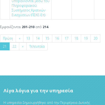
υποβάλλονται μέσω του
Πληροφοριακού
Συστήματος Κρατικών
Ενισχύσεων (ΠΣΚΕ-Επ)
Εμφανίζονται
201-210
από
214
.
Πρώτη
«
13
14
15
16
17
18
19
20
21
22
»
Τελευταία
Λίγα λόγια για την υπηρεσία
Η υπηρεσία δημιουργήθηκε από την Περιφέρεια Δυτικής