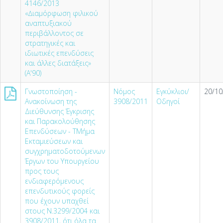
4146/2013
«∆ιαµόρφωση φιλικού
αναπτυξιακού
περιβάλλοντος σε
στρατηγικές και
ιδιωτικές επενδύσεις
και άλλες διατάξεις»
(Α'90)
Γνωστοποίηση -
Νόμος
Εγκύκλιοι/
20/10
Ανακοίνωση της
3908/2011
Οδηγοί
Διεύθυνσης Έγκρισης
και Παρακολούθησης
Επενδύσεων - ΤΜήμα
Εκταμιεύσεων και
συγχρηματοδοτούμενων
Έργων του Υπουργείου
προς τους
ενδιαφερόμενους
επενδυτικούς φορείς
που έχουν υπαχθεί
στους Ν.3299/2004 και
3908/2011, ότι όλα τα