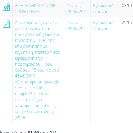
ΡΟΗ ΔΙΑΔΙΚΑΣΙΩΝ ΜΕ
Νόμος
Εγκύκλιοι/
03/01
ΠΡΟΘΕΣΜΙΕΣ
3908/2011
Οδηγοί
Διευκρινήσεις σχετικά
Νόμος
Εγκύκλιοι/
25/07
με τη δυνατότητα
3908/2011
Οδηγοί
προκαταβολής έως και
ποσοστού 100% της
επιχορήγησης με
εγγυητική επιστολή κατ’
εφαρμογή της
παραγράφου 1 του
άρθρου 18 του Νόμου
4146/2013
«Διαμόρφωση φιλικού
αναπτυξιακού
περιβάλλοντος σε
στρατηγικές και
ιδιωτικές επενδύσεις
και άλλες διατάξεις»
(Α'90)
Εμφανίζονται
81-90
από
214
.