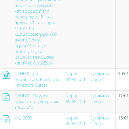
από ηλιακή ενέργεια,
κατ’ εφαρµογή της
παραγράφου 21 του
άρθρου 20 του νόµου
4146/2013
«∆ιαµόρφωση φιλικού
αναπτυξιακού
περιβάλλοντος σε
στρατηγικές και
ιδιωτικές επενδύσεις
και άλλες διατάξεις»
ΟΔΗΓΟΣ (για
Νόμος
Εγκύκλιοι/
30/01
υποψήφιους Επενδυτές
3908/2011
Οδηγοί
- Investors Guide)
ΟΔΗΓΟΣ (Ελέγχου
Νόμος
Εγκύκλιοι/
17/01
Νομιμότητας Αιτημάτων
3908/2011
Οδηγοί
Υπαγωγής)
ΚΑΔ 2008
Νόμος
Εγκύκλιοι/
16/01
3908/2011
Οδηγοί