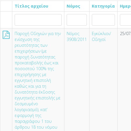
Τίτλος αρχείου
Νόμος
Κατηγορία
Ημερ
Παροχή Οδηγιών για την
Νόμος
Εγκύκλιοι/
25/07
ενίσχυση της
3908/2011
Οδηγοί
ρευστότητας των
επιχειρήσεων (µε
παροχή δυνατότητας
προκαταβολής έως και
ποσοστού 100% της
επιχορήγησης µε
εγγυητική επιστολή
καθώς και για τη
δυνατότητα έκδοσης
εγγυητικής επιστολής µε
δεσµευµένο
λογαριασµό), κατ’
εφαρµογή της
παραγράφου 1 του
άρθρου 18 του νόµου