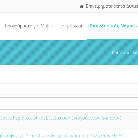
Επιχειρηματικότητα Δυτικ
Προγράμματα για ΜμΕ
Ενημέρωση
Επενδυτικός Νόμος
Βρίσκεστε εδώ
θέσεις, Περιορισμοί και Εξειδίκευση Ενισχυόμενων Δαπανών)
σμός ύψους Π-Υ επενδυτικών σχεδίων για υποβολή στην ΕΜ.Α.)