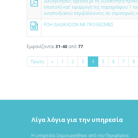
Διευκρινήσεις σχετικά με τη δυνατότητα προκ
επιστολή κατ’ εφαρμογή της παραγράφου 1 τ
αναπτυξιακού περιβάλλοντος σε στρατηγικές και
ΡΟΗ ΔΙΑΔΙΚΑΣΙΩΝ ΜΕ ΠΡΟΘΕΣΜΙΕΣ
Εμφανίζονται
31-40
από
77
.
Πρώτη
«
1
2
3
4
5
6
7
8
Λίγα λόγια για την υπηρεσία
Η υπηρεσία δημιουργήθηκε από την Περιφέρεια