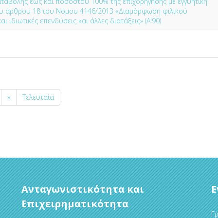
αταβολής έως και ποσοστού 100% της επιχορήγησης με εγγυητική
ου άρθρου 18 του Νόμου 4146/2013 «Διαμόρφωση φιλικού
 ιδιωτικές επενδύσεις και άλλες διατάξεις» (Α'90)
»
Τελευταία
Ανταγωνιστικότητα και
Ε
Επιχειρηματικότητα
Γρ