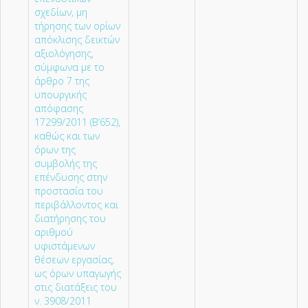
σχεδίων, μη
τήρησης των ορίων
απόκλισης δεικτών
αξιολόγησης,
σύμφωνα με το
άρθρο 7 της
υπουργικής
απόφασης
17299/2011 (Β’652),
καθώς και των
όρων της
συμβολής της
επένδυσης στην
προστασία του
περιβάλλοντος και
διατήρησης του
αριθμού
υφιστάμενων
θέσεων εργασίας,
ως όρων υπαγωγής
στις διατάξεις του
ν. 3908/2011