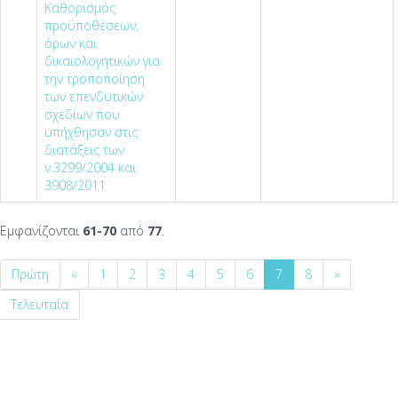
Καθορισμός
προϋποθέσεων,
όρων και
δικαιολογητικών για
την τροποποίηση
των επενδυτικών
σχεδίων που
υπήχθησαν στις
διατάξεις των
ν.3299/2004 και
3908/2011
Εμφανίζονται
61-70
από
77
.
Πρώτη
«
1
2
3
4
5
6
7
8
»
Τελευταία