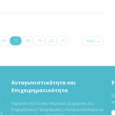
16
17
18
19
20
21
τέλος →
Ανταγωνιστικότητα και
Ε
Επιχειρηματικότητα
Γρ
ς
να
Παρουσία της Ειδικής Υπηρεσίας Διαχείρισης του
Επιχειρησιακού Προγράμματος «Ανταγωνιστικότητα και
α