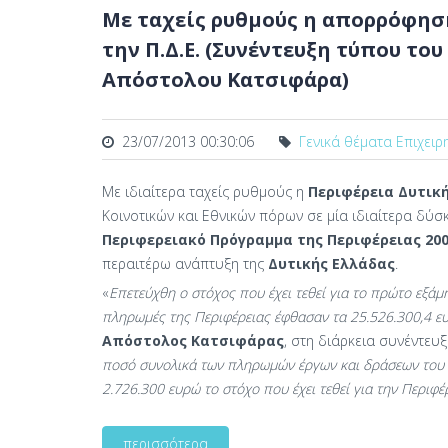
Με ταχείς ρυθμούς η απορρόφησ
την Π.Δ.Ε. (Συνέντευξη τύπου το
Απόστολου Κατσιφάρα)
23/07/2013 00:30:06
Γενικά θέματα Επιχειρ
Με ιδιαίτερα ταχείς ρυθμούς η
Περιφέρεια Δυτικ
Κοινοτικών και Εθνικών πόρων σε μία ιδιαίτερα δύσ
Περιφερειακό Πρόγραμμα της Περιφέρειας 200
περαιτέρω ανάπτυξη της
Δυτικής Ελλάδας
.
«
Επετεύχθη ο στόχος που έχει τεθεί για το πρώτο εξάμ
πληρωμές της Περιφέρειας έφθασαν τα 25.526.300,4 ε
Απόστολος Κατσιφάρας
, στη διάρκεια συνέντε
ποσό συνολικά των πληρωμών έργων και δράσεων του 
2.726.300 ευρώ το στόχο που έχει τεθεί για την Περιφ
περισσότερα