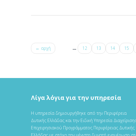
...
← αρχή
12
13
14
15
Λίγα λόγια για την υπηρεσία
Η υπηρεσία δημιουργήθηκε από την Περιφέρεια
Δυτικής Ελλάδας και την Ειδική Υπηρεσία Διαχείριση
Επιχειρησιακού Προγράμματος Περιφέρειας Δυτικής
Ελλάδας με στόχο την μέγιστη δυνατή ενημέρωση στ