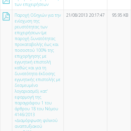
των επιχειρήσεων
Παροχή Οδηγιών για την
21/08/2013 20:17:47
95.95 KB
ενίσχυση της
ρευστότητας των
επιχειρήσεων (µε
παροχή δυνατότητας
προκαταβολής έως και
ποσοστού 100% της
επιχορήγησης µε
εγγυητική επιστολή
καθώς και για τη
δυνατότητα έκδοσης
εγγυητικής επιστολής µε
δεσµευµένο
λογαριασµό), κατ'
εφαρµογή της
παραγράφου 1 του
άρθρου 18 του Νόµου
4146/2013
«∆ιαµόρφωση φιλικού
αναπτυξιακού