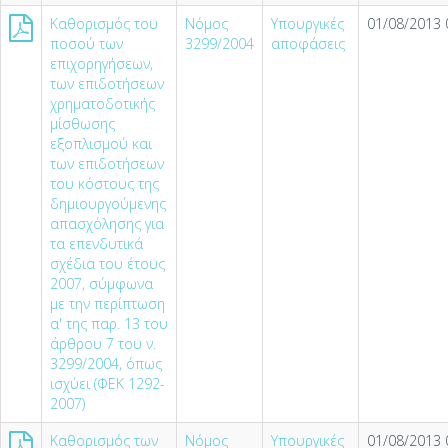
Καθορισμός του
Νόμος
Υπουργικές
01/08/2013 
ποσού των
3299/2004
αποφάσεις
επιχορηγήσεων,
των επιδοτήσεων
χρηματοδοτικής
μίσθωσης
εξοπλισμού και
των επιδοτήσεων
του κόστους της
δημιουργούμενης
απασχόλησης για
τα επενδυτικά
σχέδια του έτους
2007, σύμφωνα
με την περίπτωση
α' της παρ. 13 του
άρθρου 7 του ν.
3299/2004, όπως
ισχύει (ΦΕΚ 1292-
2007)
Καθορισμός των
Νόμος
Υπουργικές
01/08/2013 