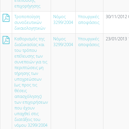
επένδυσης
επιχορήγησης
Τροποποίηση
Νόμος
Υπουργικές
30/11/2012 
συνοδευτικών
3299/2004
αποφάσεις
δικαιολογητικών
Καθορισµός της
Νόμος
Υπουργικές
23/01/2013 
διαδικασίας και
3299/2004
αποφάσεις
του τρόπου
επέλευσης των
συνεπειών για τις
περιπτώσεις µη
τήρησης των
υποχρεώσεων
(ως προς τις
θέσεις
απασχόλησης)
των επιχειρήσεων
που έχουν
υπαχθεί στις
διατάξεις του
νόµου 3299/2004