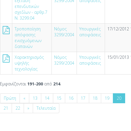
εξέταση
3299/2004
αποφάσεις
επενδυτικών
σχεδίων - αρθρ.7
Ν. 3299.04
Τροποποίηση
Νόμος
Υπουργικές
17/12/2012 
απόφασης
3299/2004
αποφάσεις
ενισχυόμενων
δαπανών
Χαρακτηρισμός
Νόμος
Υπουργικές
15/01/2013 
υψηλής
3299/2004
αποφάσεις
τεχνολογίας
Εμφανίζονται
191-200
από
214
.
Πρώτη
«
13
14
15
16
17
18
19
20
21
22
»
Τελευταία