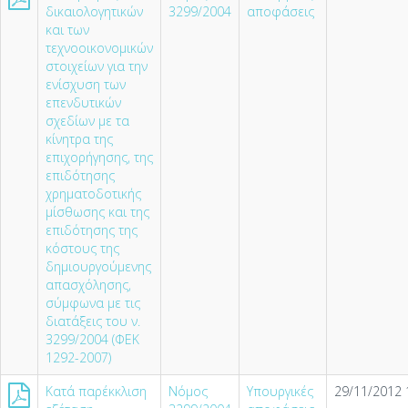
δικαιολογητικών
3299/2004
αποφάσεις
και των
τεχνοοικονομικών
στοιχείων για την
ενίσχυση των
επενδυτικών
σχεδίων με τα
κίνητρα της
επιχορήγησης, της
επιδότησης
χρηματοδοτικής
μίσθωσης και της
επιδότησης της
κόστους της
δημιουργούμενης
απασχόλησης,
σύμφωνα με τις
διατάξεις του ν.
3299/2004 (ΦΕΚ
1292-2007)
Κατά παρέκκλιση
Νόμος
Υπουργικές
29/11/2012 